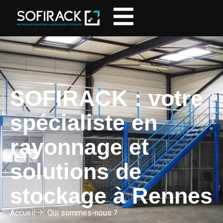
SOFIRACK : votre
spécialiste en
rayonnage et
solutions de
stockage à Rennes
Accueil
Qui sommes-nous ?