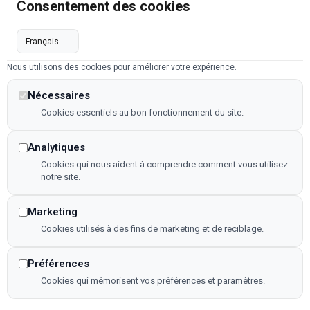
Consentement des cookies
Menu
Notre
Contacts
Catalogue
Accueil
3 Impasse
Rayonnages
de la Croix
Qui
Rouge
Abonnez-
Stockage
Nous utilisons des cookies pour améliorer votre expérience.
sommes-
vous
35520 La
nous ?
Plateformes
Nécessaires
Chapelle-
mezzanines
Nos
des-
Cookies essentiels au bon fonctionnement du site.
réalisations
Fougeretz
Cloisons-
Analytiques
aménagement
Recrutement
02 99 55
d’espaces
Cookies qui nous aident à comprendre comment vous utilisez
88 93
Nous
notre site.
Manutention-
contacter
contact@sofi
entrepôt
Horaires
Marketing
Déclaration
Lundi -
Cookies utilisés à des fins de marketing et de reciblage.
d'accessibilité
Jeudi :
Recherches
8h30 -
Préférences
fréquentes
17h45
Cookies qui mémorisent vos préférences et paramètres.
Fiche
Vendredi :