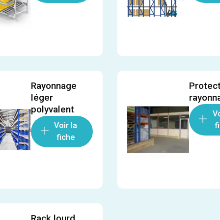
Rayonnage
Protec
léger
rayonn
polyvalent
Vo
Voir la
f
fiche
Rack lourd