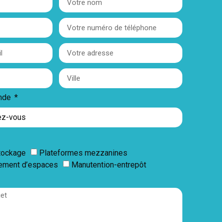
ande
tockage
Plateformes mezzanines
ement d’espaces
Manutention-entrepôt