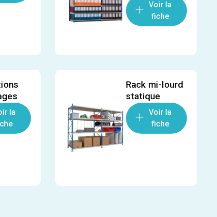
Voir la
fiche
tions
Rack mi-lourd
ages
statique
ir la
Voir la
iche
fiche