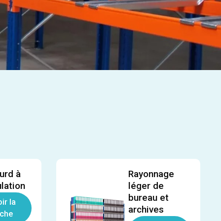
urd à
Rayonnage
lation
léger de
bureau et
ir la
archives
iche