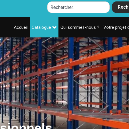
Rech
Accueil
Catalogue
Qui sommes-nous ?
Votre projet 
sionnels