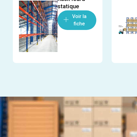
statique
Voir la
fiche