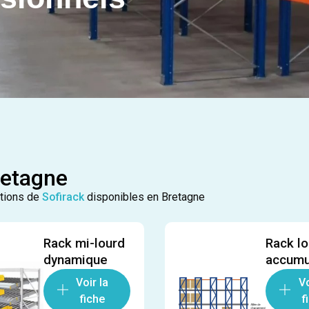
retagne
utions de
Sofirack
disponibles en Bretagne
Rack mi-lourd
Rack lo
dynamique
accumu
Voir la
Vo
fiche
f