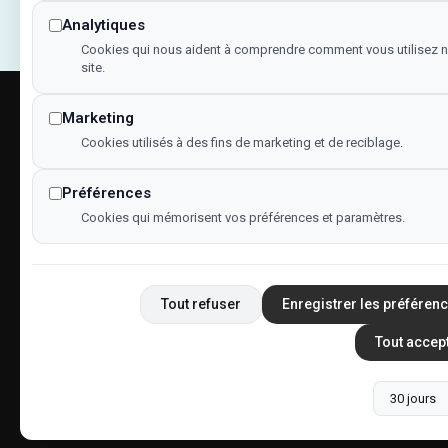
Analytiques
Cookies qui nous aident à comprendre comment vous utilisez n
site.
Marketing
Menu
Cookies utilisés à des fins de marketing et de reciblage.
Accueil
Qui somme
Préférences
Cookies qui mémorisent vos préférences et paramètres.
Nos réalisa
Abonnez-vous
Recrutemen
Nous conta
Tout refuser
Enregistrer les préféren
Déclaration
Tout accep
Recherches
Fiche étab
Po
Copyright © 2025 • Tous droits réservés • Design by