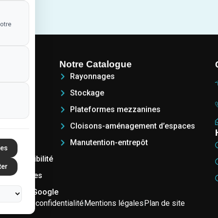
otre
Notre Catalogue
Rayonnages
s-nous ?
Stockage
tions
Plateformes mezzanines
t
Cloisons-aménagement d’espaces
cter
Manutention-entrepôt
ces
 d'accessibilité
ter
 fréquentes
lissement Google
litique de confidentialité
Mentions légales
Plan de site