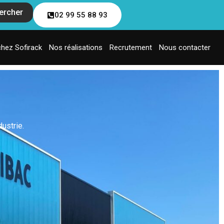
ercher
02 99 55 88 93
chez Sofirack
Nos réalisations
Recrutement
Nous contacter
ustrie.